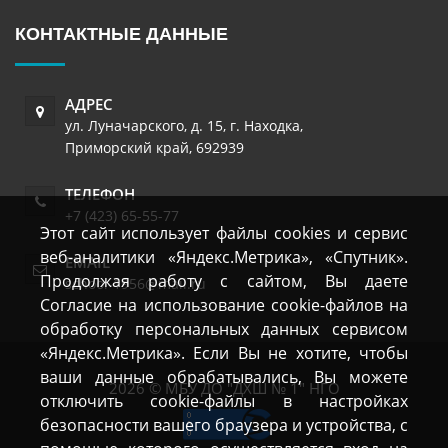
КОНТАКТНЫЕ ДАННЫЕ
АДРЕС
ул. Луначарского, д. 15
,
г. Находка
,
Приморский край
,
692939
ТЕЛЕФОН
+7 (423) 65-55-77
Этот сайт использует файлы cookies и сервис
веб-аналитики «Яндекс.Метрика», «Спутник».
EMAIL
Продолжая работу с сайтом, Вы даете
school-1956@mail.ru
Согласие на использование cookie-файлов на
обработку персональных данных сервисом
«Яндекс.Метрика». Если Вы не хотите, чтобы
ваши данные обрабатывались, Вы можете
2026 © МБУ ДО "ДХШ № 1" НГО
отключить cookie-файлы в настройках
безопасности вашего браузера и устройства, с