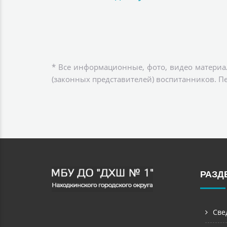
* Все информационные, фото, видео материа
(законных представителей) воспитанников. П
РАЗД
Све