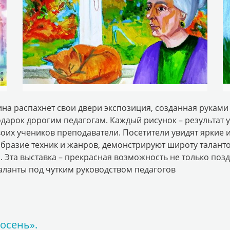
на распахнет свои двери экспозиция, созданная руками
одарок дорогим педагогам. Каждый рисунок – результат 
своих учеников преподаватели. Посетители увидят ярки
разие техник и жанров, демонстрируют широту таланто
 Эта выставка – прекрасная возможность не только поз
таланты под чутким руководством педагогов
 осень».