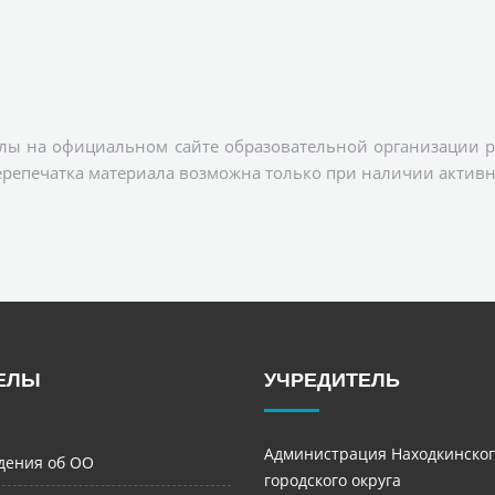
лы на официальном сайте образовательной организации р
ерепечатка материала возможна только при наличии активн
ЕЛЫ
УЧРЕДИТЕЛЬ
Администрация Находкинског
дения об ОО
городского округа